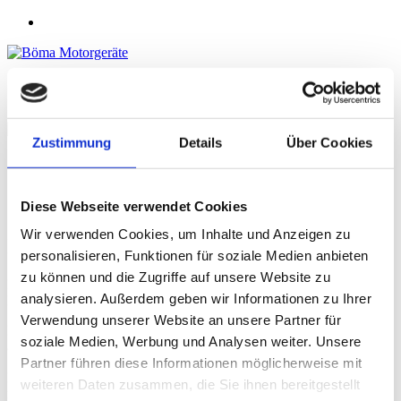
08431 / 2094
info@böma-neuburg.de
Zustimmung
Details
Über Cookies
Home
Leistungen
Über Uns
Diese Webseite verwendet Cookies
Kontakt
Wir verwenden Cookies, um Inhalte und Anzeigen zu
Impressum
personalisieren, Funktionen für soziale Medien anbieten
zu können und die Zugriffe auf unsere Website zu
Bößhenz Kevin & Mandlmeier Roland GbR
analysieren. Außerdem geben wir Informationen zu Ihrer
BöMa Motorgeräte
Verwendung unserer Website an unsere Partner für
Franziskanerstr. B228
soziale Medien, Werbung und Analysen weiter. Unsere
86633 Neuburg an der Donau
Partner führen diese Informationen möglicherweise mit
Diese E-Mail-Adresse ist vor Spambots geschützt! Zur Anzeige
weiteren Daten zusammen, die Sie ihnen bereitgestellt
muss JavaScript eingeschaltet sein.