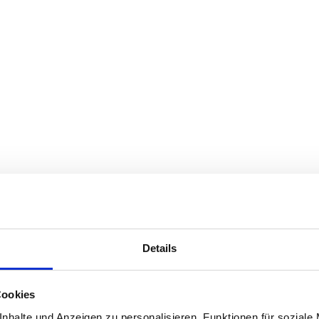
igungscode wird dann an diese verschickt. Sobald der Code vorliegt, k
Details
Cookies
nhalte und Anzeigen zu personalisieren, Funktionen für soziale